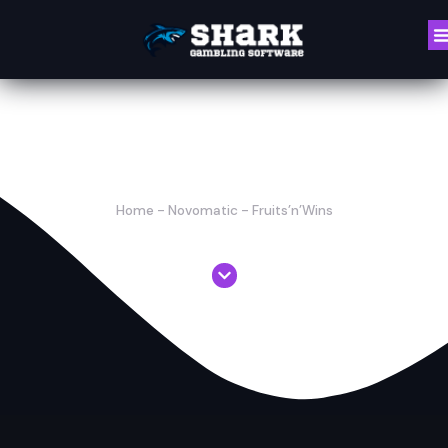
Home
-
Novomatic
-
Fruits’n’Wins
Fruits’n’Wins