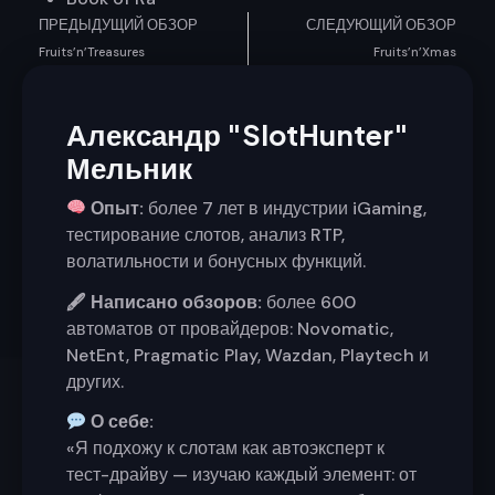
ПРЕДЫДУЩИЙ ОБЗОР
СЛЕДУЮЩИЙ ОБЗОР
Fruits’n’Treasures
Fruits’n’Xmas
Александр "SlotHunter"
Мельник
Опыт:
более 7 лет в индустрии iGaming,
тестирование слотов, анализ RTP,
волатильности и бонусных функций.
🖋 Написано обзоров:
более 600
автоматов от провайдеров: Novomatic,
NetEnt, Pragmatic Play, Wazdan, Playtech и
других.
О себе:
«Я подхожу к слотам как автоэксперт к
тест-драйву — изучаю каждый элемент: от