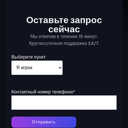
Оставьте запрос
сейчас
Мы ответим в течении 15 минут.
Круглосуточная поддержка 24/7.
Выберите пункт:
Контактный номер телефона*