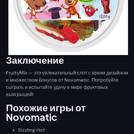
Заключение
FruityMix — это увлекательный слот с ярким дизайном
и множеством бонусов от Novomatic. Попробуйте
сыграть и испытайте удачу в мире фруктовых
выигрышей!
Похожие игры от
Novomatic
Sizzling Hot