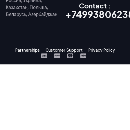
Россия, Украина,
Contact :
Казахстан, Польша,
+7499380623
Беларусь, Азербайджан
Partnerships
Customer Support
Privacy Policy