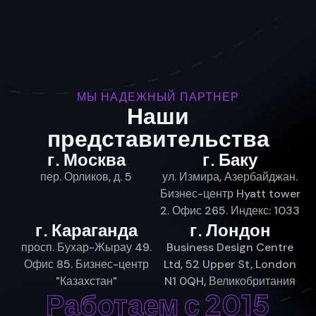
МЫ НАДЕЖНЫЙ ПАРТНЕР
Наши
представительства
г. Москва
г. Баку
пер. Орликов, д. 5
ул. Измира, Азербайджан.
Бизнес-центр Hyatt tower
2. Офис 265. Индекс: 1033
г. Караганда
г. Лондон
просп. Бухар-Жырау 49.
Business Design Centre
Офис 85. Бизнес-центр
Ltd, 52 Upper St, London
"Казахстан"
N1 0QH, Великобритания
Работаем с 2015