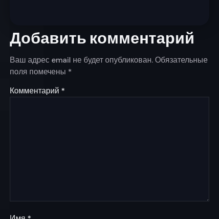
Добавить комментарий
Ваш адрес email не будет опубликован.
Обязательные
поля помечены
*
Комментарий
*
Имя
*