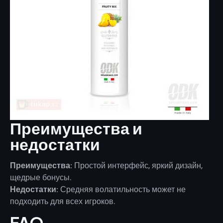
Преимущества и
недостатки
Преимущества:
Простой интерфейс, яркий дизайн,
щедрые бонусы.
Недостатки:
Средняя волатильность может не
подходить для всех игроков.
FAQ