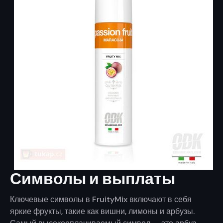
Символы и выплаты
Ключевые символы в FruityMix включают в себя
яркие фрукты, такие как вишни, лимоны и арбузы.