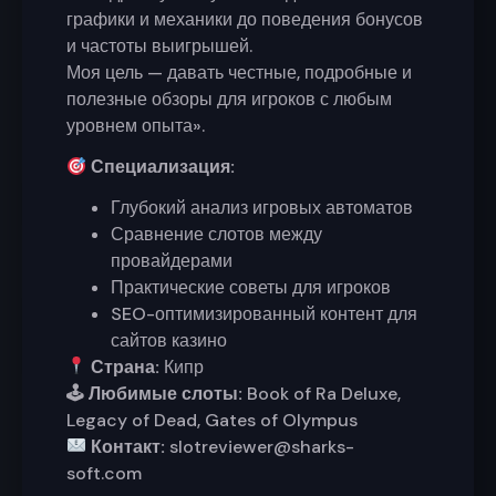
графики и механики до поведения бонусов
и частоты выигрышей.
Моя цель — давать честные, подробные и
полезные обзоры для игроков с любым
уровнем опыта».
Специализация:
Глубокий анализ игровых автоматов
Сравнение слотов между
провайдерами
Практические советы для игроков
SEO-оптимизированный контент для
сайтов казино
Страна:
Кипр
🕹 Любимые слоты:
Book of Ra Deluxe,
Legacy of Dead, Gates of Olympus
Контакт:
slotreviewer@sharks-
soft.com