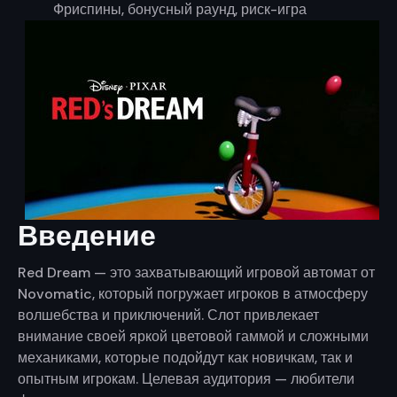
Фриспины, бонусный раунд, риск-игра
Введение
Red Dream — это
захватывающий игровой
автомат от
Novomatic
, который погружает игроков в атмосферу
волшебства и приключений. Слот привлекает
внимание своей яркой
цветовой гаммой
и сложными
механиками, которые подойдут как новичкам, так и
опытным игрокам
.
Целевая аудитория
— любители