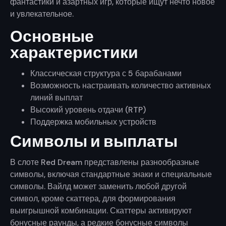
фантастики и азартных игр, которые ищут нечто новое
и увлекательное.
Основные
характеристики
Классическая структура с 5 барабанами
Возможность настраивать количество активных
линий выплат
Высокий уровень отдачи (RTP)
Поддержка
мобильных устройств
Символы и выплаты
В слоте Red Dream представлены разнообразные
символы, включая стандартные знаки и специальные
символы. Вайлд может заменить любой
другой
символ
, кроме скаттера, для формирования
выигрышной комбинации
. Скаттеры активируют
бонусные раунды, а редкие бонусные символы