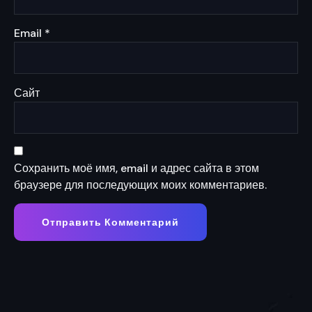
Email
*
Сайт
Сохранить моё имя, email и адрес сайта в этом
браузере для последующих моих комментариев.