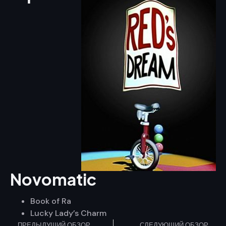
Novomatic
Book of Ra
Lucky Lady’s Charm
ПРЕДЫДУЩИЙ ОБЗОР
СЛЕДУЮЩИЙ ОБЗОР