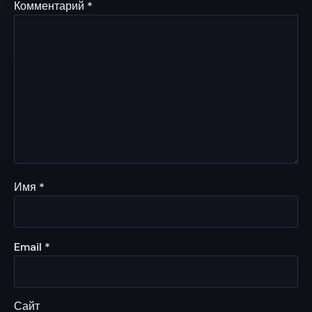
Комментарий
*
Имя
*
Email
*
Сайт