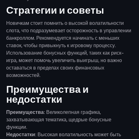
Стратегии и советы
Новичкам стоит помнить о высокой волатильности
слота, что подразумевает осторожность в управлении
банкроллом.
Рекомендуется начинать
с меньших
ставок, чтобы привыкнуть к игровому процессу.
Использование
бонусных функций
, таких как риск-
игра, может помочь увеличить выигрыш, но важно
оставаться в пределах своих финансовых
возможностей.
Преимущества и
недостатки
Преимущества:
Великолепная графика,
захватывающая тематика, щедрые бонусные
функции.
Недостатки:
Высокая волатильность
может быть