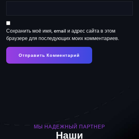
Сохранить моё имя, email и адрес сайта в этом
браузере для последующих моих комментариев.
МЫ НАДЕЖНЫЙ ПАРТНЕР
Наши