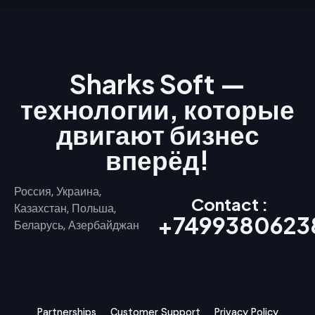
Sharks Soft —
технологии, которые
двигают бизнес
вперёд!
Россия, Украина,
Contact :
Казахстан, Польша,
+7499380623
Беларусь, Азербайджан
Partnerships
Customer Support
Privacy Policy