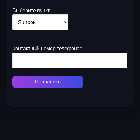
Выберите пункт:
Контактный номер телефона*