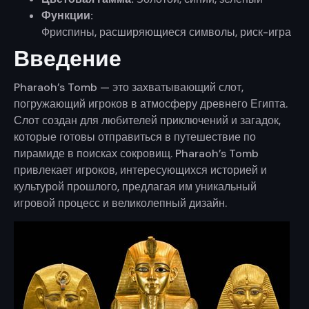
Функции:
Фриспины, расширяющиеся символы, риск-игра
Введение
Pharaoh’s Tomb — это захватывающий слот,
погружающий игроков в атмосферу
древнего Египта
.
Слот создан для любителей приключений и загадок,
которые готовы отправиться в путешествие по
пирамиде в поисках сокровищ. Pharaoh’s Tomb
привлекает игроков, интересующихся историей и
культурой прошлого, предлагая им уникальный
игровой процесс
и великолепный дизайн.